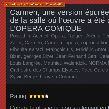
Posted by
Guy Courtheoux
on
24 avril 2023
Carmen, une version épurée
de la salle où l’œuvre a été 
L’OPERA COMIQUE
Posted in:
Accueil
,
Opéra
. Tagged:
Aliénor Fe
Zaller
,
Carmen
,
Carmen l'opéra
,
coproduction
Elbenita Kajtazi
,
Frajnçois Lis
,
Frédéric Antou
Bizet
,
georges Bizet
,
Jean Fernand Setti
,
Jea
Louis Langrée
,
Matthieu Walendzik
,
NORMA 
Orchestre des Champs Elysées
,
Paco Garcia
Sylvie Bergé
.
Leave a Comment
Rating:
L’opéra le plus joué non seulement en