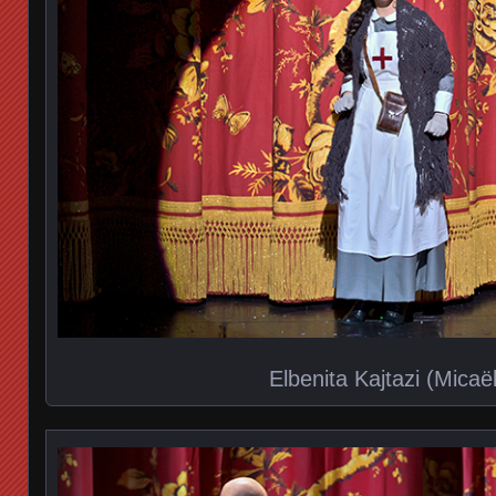
Elbenita Kajtazi (Micaë