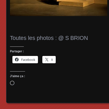
Toutes les photos : @ S BRION
Partager :
Facebook
X
J’aime ça :
Chargement…