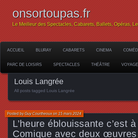
onsortoupas.fr
Le Meilleur des Spectacles, Cabarets, Ballets, Opéras, L
ACCUEIL
BLURAY
CABARETS
CINEMA
COMÉD
PARC DE LOISIRS
SPECTACLES
THÉÂTRE
VOYAG
Louis Langrée
All posts tagged Louis Langrée
Posted by
Guy Courtheoux
on
15 mars 2024
L’heure éblouissante c’est à
Comique avec deux œuvres :