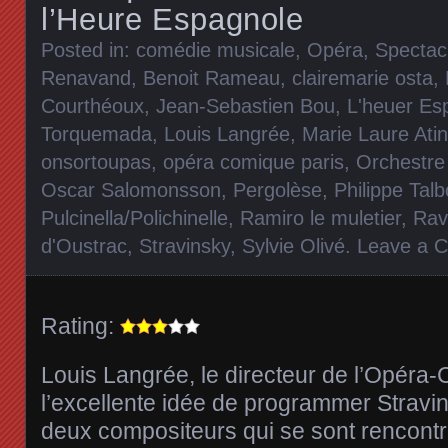
l’Heure Espagnole
Posted in:
comédie musicale
,
Opéra
,
Spectac
Renavand
,
Benoit Rameau
,
clairemarie osta
,
Courthéoux
,
Jean-Sebastien Bou
,
L'heuer Es
Torquemada
,
Louis Langrée
,
Marie Laure Atin
onsortoupas
,
opéra comique paris
,
Orchestre
Oscar Salomonsson
,
Pergolèse
,
Philippe Talb
Pulcinella/Polichinelle
,
Ramiro le muletier
,
Rav
d'Oustrac
,
Stravinsky
,
Sylvie Olivé
.
Leave a 
Rating:
Louis Langrée, le directeur de l’Opéra
l’excellente idée de programmer Stravin
deux compositeurs qui se sont rencontr