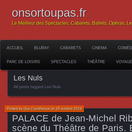
onsortoupas.fr
Le Meilleur des Spectacles, Cabarets, Ballets, Opéras, L
ACCUEIL
BLURAY
CABARETS
CINEMA
COMÉD
PARC DE LOISIRS
SPECTACLES
THÉÂTRE
VOYAG
Les Nuls
All posts tagged Les Nuls
Posted by
Guy Courtheoux
on
29 octobre 2019
PALACE de Jean-Michel Ribe
scène du Théâtre de Paris. 