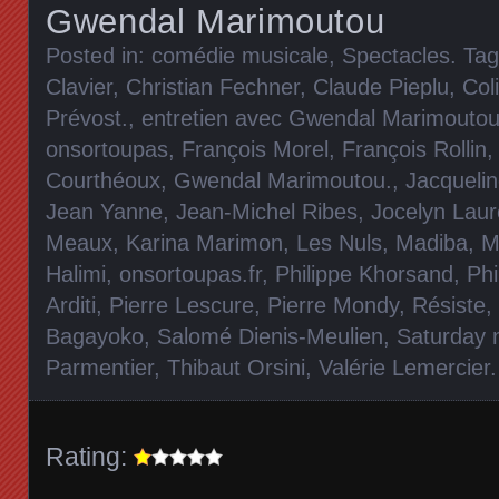
Gwendal Marimoutou
Posted in:
comédie musicale
,
Spectacles
. Ta
Clavier
,
Christian Fechner
,
Claude Pieplu
,
Col
Prévost.
,
entretien avec Gwendal Marimoutou
onsortoupas
,
François Morel
,
François Rollin
Courthéoux
,
Gwendal Marimoutou.
,
Jacquelin
Jean Yanne
,
Jean-Michel Ribes
,
Jocelyn Laur
Meaux
,
Karina Marimon
,
Les Nuls
,
Madiba
,
M
Halimi
,
onsortoupas.fr
,
Philippe Khorsand
,
Ph
Arditi
,
Pierre Lescure
,
Pierre Mondy
,
Résiste
,
Bagayoko
,
Salomé Dienis-Meulien
,
Saturday 
Parmentier
,
Thibaut Orsini
,
Valérie Lemercier
Rating: