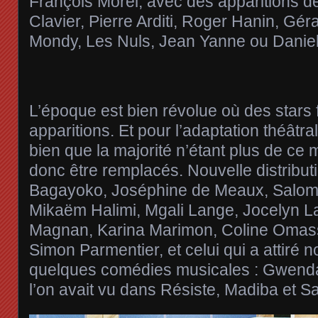
François Morel, avec des apparitions de 
Clavier, Pierre Arditi, Roger Hanin, Gér
Mondy, Les Nuls, Jean Yanne ou Daniel
L’époque est bien révolue où des stars f
apparitions. Et pour l’adaptation théâtr
bien que la majorité n’étant plus de ce 
donc être remplacés. Nouvelle distribut
Bagayoko, Joséphine de Meaux, Salomé
Mikaëm Halimi, Mgali Lange, Jocelyn La
Magnan, Karina Marimon, Coline Omasso
Simon Parmentier, et celui qui a attiré 
quelques comédies musicales : Gwend
l’on avait vu dans Résiste, Madiba et S