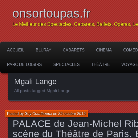
onsortoupas.fr
Le Meilleur des Spectacles, Cabarets, Ballets, Opéras, L
ACCUEIL
BLURAY
CABARETS
CINEMA
COMÉD
PARC DE LOISIRS
SPECTACLES
THÉÂTRE
VOYAG
Mgali Lange
All posts tagged Mgali Lange
Posted by
Guy Courtheoux
on
29 octobre 2019
PALACE de Jean-Michel Ribe
scène du Théâtre de Paris. 