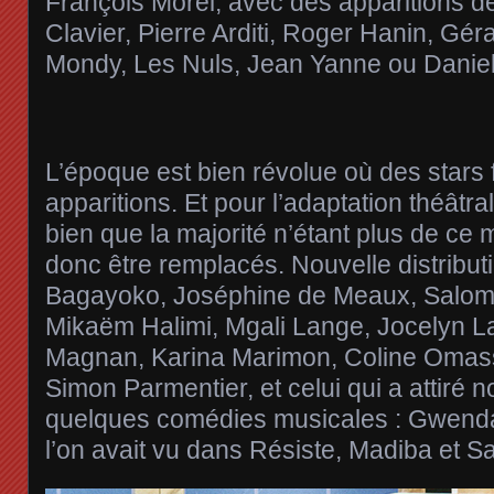
François Morel, avec des apparitions de 
Clavier, Pierre Arditi, Roger Hanin, Gér
Mondy, Les Nuls, Jean Yanne ou Daniel
L’époque est bien révolue où des stars f
apparitions. Et pour l’adaptation théâtr
bien que la majorité n’étant plus de ce 
donc être remplacés. Nouvelle distribut
Bagayoko, Joséphine de Meaux, Salomé
Mikaëm Halimi, Mgali Lange, Jocelyn La
Magnan, Karina Marimon, Coline Omasso
Simon Parmentier, et celui qui a attiré 
quelques comédies musicales : Gwend
l’on avait vu dans Résiste, Madiba et S