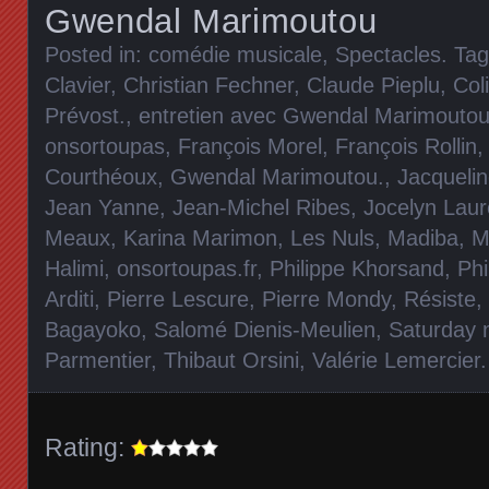
Gwendal Marimoutou
Posted in:
comédie musicale
,
Spectacles
. Ta
Clavier
,
Christian Fechner
,
Claude Pieplu
,
Col
Prévost.
,
entretien avec Gwendal Marimoutou
onsortoupas
,
François Morel
,
François Rollin
Courthéoux
,
Gwendal Marimoutou.
,
Jacquelin
Jean Yanne
,
Jean-Michel Ribes
,
Jocelyn Laur
Meaux
,
Karina Marimon
,
Les Nuls
,
Madiba
,
M
Halimi
,
onsortoupas.fr
,
Philippe Khorsand
,
Ph
Arditi
,
Pierre Lescure
,
Pierre Mondy
,
Résiste
,
Bagayoko
,
Salomé Dienis-Meulien
,
Saturday 
Parmentier
,
Thibaut Orsini
,
Valérie Lemercier
Rating: